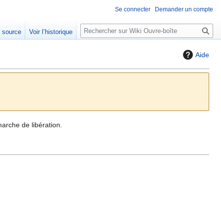
Se connecter
Demander un compte
R
e source
Voir l’historique
e
c
Aide
h
e
r
c
h
e
arche de libération.
r