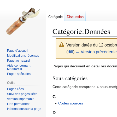
Catégorie
Discussion
Catégorie
:
Données
Version datée du 12 octobr
Page d’accueil
(
diff
)
← Version précédente
Modifications récentes
Page au hasard
Aller
Aller
Aide concernant
Pages qui décrivent en détail les doc
MediaWiki
à
à
Pages spéciales
Sous-catégories
la
la
navigation
recherche
Outils
Cette catégorie comprend 4 sous-catégo
Pages liées
Suivi des pages liées
C
Version imprimable
Codes sources
Lien permanent
Informations sur la page
D