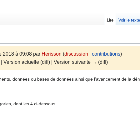
Lire
Voir le text
e 2018 à 09:08 par
Herisson
(
discussion
|
contributions
)
| Version actuelle (diff) | Version suivante → (diff)
uments, données ou bases de données ainsi que l'avancement de la dém
ries, dont les 4 ci-dessous.