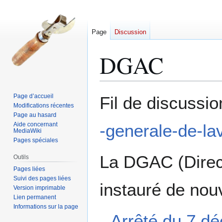
Page
Discussion
DGAC
Aller
Aller
Page d’accueil
Fil de discussio
à
à
Modifications récentes
Page au hasard
la
la
Aide concernant
-generale-de-lav
navigation
recherche
MediaWiki
Pages spéciales
La DGAC (Direct
Outils
Pages liées
Suivi des pages liées
instauré de nou
Version imprimable
Lien permanent
Informations sur la page
Arrêté du 7 dé