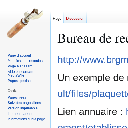
Page
Discussion
Bureau de re
Aller
Aller
Page d’accueil
http://www.brgm.
à
à
Modifications récentes
Page au hasard
la
la
Aide concernant
navigation
recherche
Un exemple de 
MediaWiki
Pages spéciales
ult/files/plaqu
Outils
Pages liées
Suivi des pages liées
Lien annuaire :
Version imprimable
Lien permanent
Informations sur la page
ement/etabliss