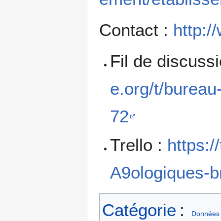
Contact :
http:/
Fil de discuss
e.org/t/bureau
72
Trello :
https:
A9ologiques-
Catégorie
:
Données