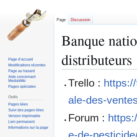
Page
Discussion
Banque natio
distributeurs
Page d’accueil
Modifications récentes
Page au hasard
Aide concernant
Aller
Aller
Trello :
https:
MediaWiki
à
à
Pages spéciales
la
la
ale-des-ventes
Outils
navigation
recherche
Pages liées
Suivi des pages liées
Forum :
https:
Version imprimable
Lien permanent
Informations sur la page
e-de-pesticide