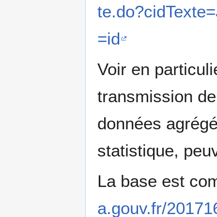
te.do?cidText
=id
Voir en particul
transmission de
données agrégée
statistique, peu
La base est co
a.gouv.fr/20171