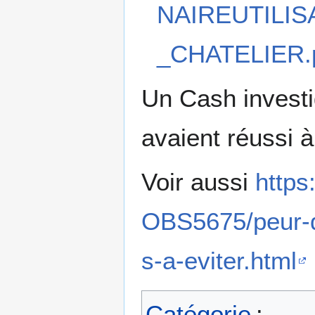
NAIREUTILIS
_CHATELIER.
Un Cash investig
avaient réussi à
Voir aussi
https
OBS5675/peur-d
s-a-eviter.html
Catégorie
: