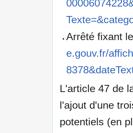
00006074228&
Texte=&catego
Arrêté fixant le
e.gouv.fr/aff
8378&dateTex
L'article 47 de l
l'ajout d'une tr
potentiels (en p