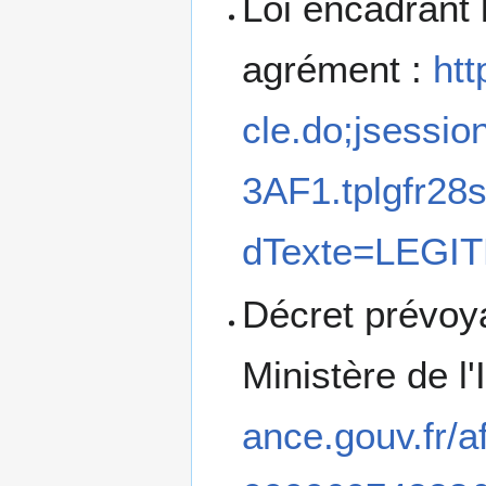
Loi encadrant 
agrément :
htt
cle.do;jsess
3AF1.tplgfr28
dTexte=LEGI
Décret prévoya
Ministère de l
ance.gouv.fr/