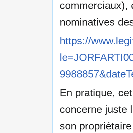
commerciaux), e
nominatives de
https://www.legi
le=JORFARTI0
9988857&dateTe
En pratique, cet
concerne juste l
son propriétaire 