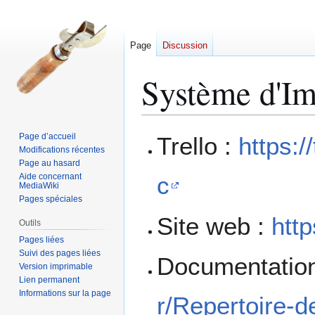
Page
Discussion
Système d'Im
Aller
Aller
Page d’accueil
Trello :
https:/
à
à
Modifications récentes
Page au hasard
la
la
Aide concernant
c
navigation
recherche
MediaWiki
Pages spéciales
Site web :
http
Outils
Pages liées
Suivi des pages liées
Documentation
Version imprimable
Lien permanent
Informations sur la page
r/Repertoire-d