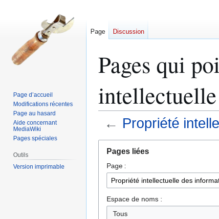
Page
Discussion
Pages qui poi
intellectuell
Page d’accueil
Modifications récentes
Page au hasard
←
Propriété intel
Aide concernant
MediaWiki
Pages spéciales
Aller
Aller
Pages liées
à
à
Outils
Page :
la
la
Version imprimable
navigation
recherche
Espace de noms :
Tous