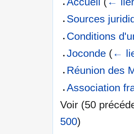
Accueil
(
← lie
Sources juridi
Conditions d'u
Joconde
(
← li
Réunion des 
Association fr
Voir (
50 précéd
500
)