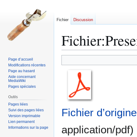
Fichier
Discussion
Fichier
:
Prese
Aller
Aller
Page d’accueil
à
à
Modifications récentes
Page au hasard
la
la
Aide concernant
navigation
recherche
MediaWiki
Pages spéciales
Outils
Pages liées
Fichier d’origine
Suivi des pages liées
Version imprimable
Lien permanent
application/pdf
)
Informations sur la page