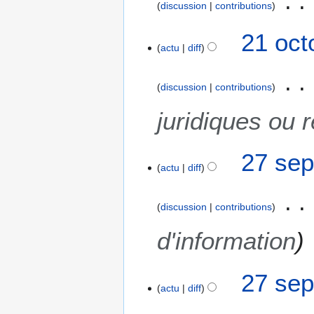
1
discussion
contributions
7
21 oct
actu
diff
discussion
contributions
juridiques ou 
2
27 sep
actu
diff
7
s
e
discussion
contributions
p
t
d'information
e
m
27 sep
b
actu
diff
r
e