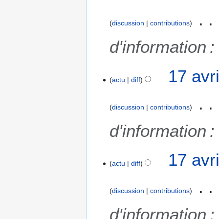
i
a
f
o
v
i
discussion
contributions
n
r
c
s
i
a
d'information
l
t
2
i
17 avr
0
o
actu
diff
1
n
8
s
discussion
contributions
d'information
17 avr
actu
diff
discussion
contributions
d'information