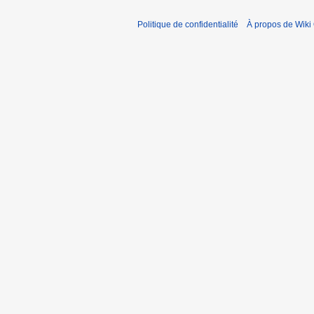
i
Politique de confidentialité
À propos de Wiki
c
a
t
i
o
n
s