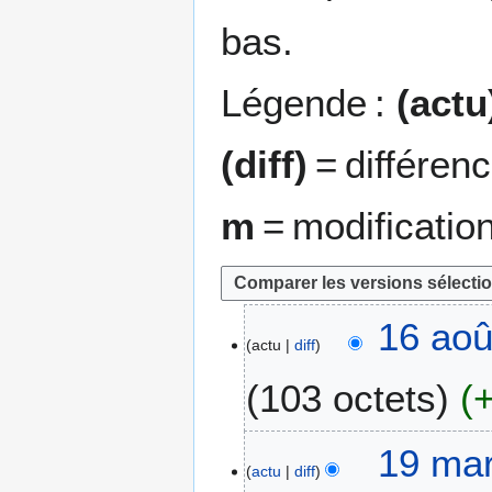
bas.
Légende :
(actu
(diff)
= différen
m
= modificatio
1
16 aoû
actu
diff
6
a
103 octets
o
û
A
t
1
19 mar
u
2
actu
diff
9
c
0