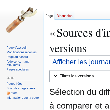
Page
Discussion
«
Sources d'i
versions
Page d’accueil
Modifications récentes
Page au hasard
Afficher les journ
Aide concernant
MediaWiki
Pages spéciales
Aller
Aller
Filtrer les versions
à
à
Outils
la
la
Pages liées
Suivi des pages liées
navigation
recherche
Sélection du dif
Atom
Informations sur la page
à comparer et a