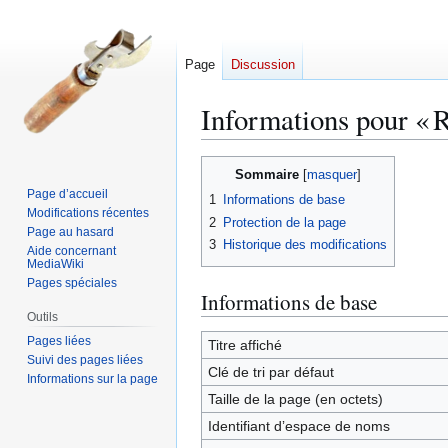
Page
Discussion
Informations pour « 
Aller
Aller
Sommaire
à
à
Page d’accueil
1
Informations de base
la
la
Modifications récentes
2
Protection de la page
navigation
recherche
Page au hasard
3
Historique des modifications
Aide concernant
MediaWiki
Pages spéciales
Informations de base
Outils
Pages liées
Titre affiché
Suivi des pages liées
Clé de tri par défaut
Informations sur la page
Taille de la page (en octets)
Identifiant dʼespace de noms