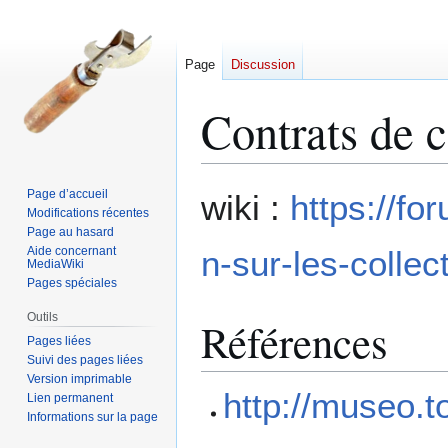
Page
Discussion
Contrats de c
Aller
Aller
Page d’accueil
wiki :
https://fo
à
à
Modifications récentes
Page au hasard
la
la
Aide concernant
n-sur-les-colle
navigation
recherche
MediaWiki
Pages spéciales
Outils
Références
Pages liées
Suivi des pages liées
Version imprimable
http://museo.
Lien permanent
Informations sur la page