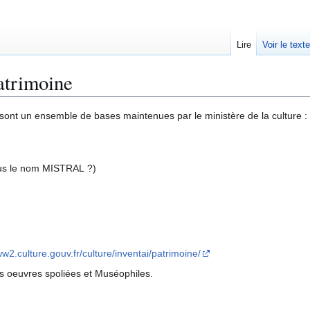
Lire
Voir le text
atrimoine
 sont un ensemble de bases maintenues par le ministère de la culture :
us le nom MISTRAL ?)
ww2.culture.gouv.fr/culture/inventai/patrimoine/
s oeuvres spoliées et Muséophiles.