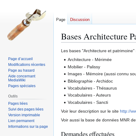
Page
Discussion
Bases Architecture P
Aller
Aller
Les bases "Architecture et patrimoine"
à
à
Page d’accueil
Architecture - Mérimée
la
la
Modifications récentes
Mobilier - Palissy
navigation
recherche
Page au hasard
Images - Mémoire (aussi connu so
Aide concernant
MediaWiki
Bibliographie - Archidoc
Pages spéciales
Vocabulaires - Thésaurus
Vocabulaires - Auteurs
Outils
Vocabulaires - Sancti
Pages liées
Suivi des pages liées
Voir leur description sur le site
http://w
Version imprimable
Voir aussi la base de données MNR de
Lien permanent
Informations sur la page
Demandes effectuées