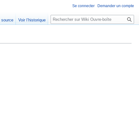
Se connecter
Demander un compte
R
e source
Voir l’historique
e
c
h
e
r
c
h
e
r