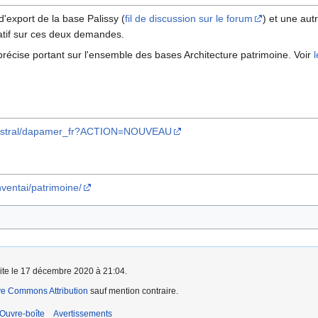
'export de la base Palissy (
fil de discussion sur le forum
) et une au
atif sur ces deux demandes.
précise portant sur l'ensemble des bases Architecture patrimoine. Voir
l
ic/mistral/dapamer_fr?ACTION=NOUVEAU
nventai/patrimoine/
aite le 17 décembre 2020 à 21:04.
ve Commons Attribution
sauf mention contraire.
 Ouvre-boîte
Avertissements