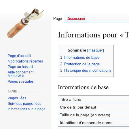
Page
Discussion
Informations pour « T
Aller
Aller
Sommaire
à
à
Page d’accueil
1
Informations de base
la
la
Modifications récentes
2
Protection de la page
navigation
recherche
Page au hasard
3
Historique des modifications
Aide concernant
MediaWiki
Pages spéciales
Informations de base
Outils
Pages liées
Titre affiché
Suivi des pages liées
Clé de tri par défaut
Informations sur la page
Taille de la page (en octets)
Identifiant dʼespace de noms