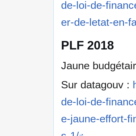
de-loi-de-financ
er-de-letat-en-f
PLF 2018
Jaune budgétai
Sur datagouv :
de-loi-de-finan
e-jaune-effort-f
s-1/