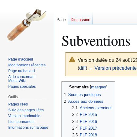
Page
Discussion
Subventions
Page d’accueil
Version datée du 24 août 2
Modifications récentes
(
diff
)
← Version précédente
Page au hasard
Aide concernant
MediaWiki
Aller
Aller
Pages spéciales
Sommaire
à
à
1
Sources juridiques
Outils
la
la
2
Accès aux données
Pages liées
navigation
recherche
2.1
Anciens exercices
Suivi des pages liées
2.2
PLF 2015
Version imprimable
2.3
PLF 2016
Lien permanent
Informations sur la page
2.4
PLF 2017
2.5
PLF 2018