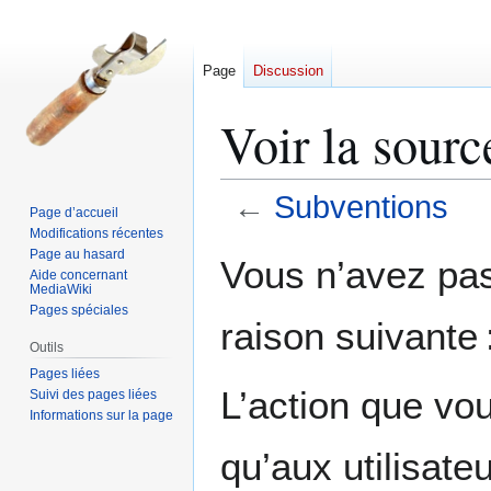
Page
Discussion
Voir la sour
←
Subventions
Page d’accueil
Modifications récentes
Aller
Aller
Page au hasard
Vous n’avez pas 
Aide concernant
à
à
MediaWiki
la
la
Pages spéciales
raison suivante 
navigation
recherche
Outils
Pages liées
L’action que vo
Suivi des pages liées
Informations sur la page
qu’aux utilisate