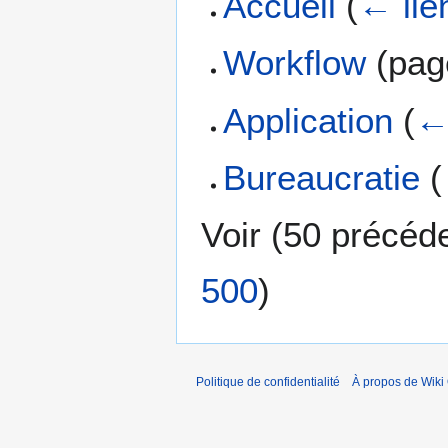
Accueil
(
← lie
Workflow
(page
Application
(
←
Bureaucratie
(
Voir (
50 précéd
500
)
Politique de confidentialité
À propos de Wiki