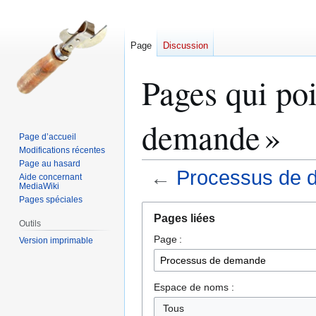
Page
Discussion
Pages qui poi
demande »
Page d’accueil
Modifications récentes
Page au hasard
←
Processus de 
Aide concernant
MediaWiki
Pages spéciales
Aller
Aller
Pages liées
à
à
Outils
Page :
la
la
Version imprimable
navigation
recherche
Espace de noms :
Tous