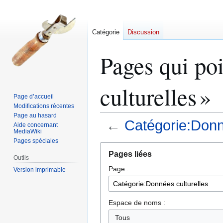
Catégorie
Discussion
Pages qui po
culturelles »
Page d’accueil
Modifications récentes
Page au hasard
←
Catégorie:Donn
Aide concernant
MediaWiki
Pages spéciales
Aller
Aller
Pages liées
à
à
Outils
Page :
la
la
Version imprimable
navigation
recherche
Espace de noms :
Tous