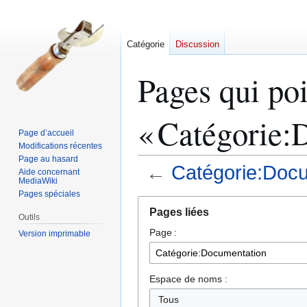
Catégorie
Discussion
Pages qui poi
« Catégorie:
Page d’accueil
Modifications récentes
Page au hasard
←
Catégorie:Doc
Aide concernant
MediaWiki
Pages spéciales
Aller
Aller
Pages liées
à
à
Outils
Page :
la
la
Version imprimable
navigation
recherche
Espace de noms :
Tous