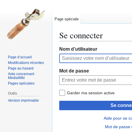
Page spéciale
Se connecter
Aller
Aller
Nom d’utilisateur
à
à
Page d’accueil
la
la
Modifications récentes
navigation
recherche
Page au hasard
Mot de passe
Aide concernant
MediaWiki
Pages spéciales
Garder ma session active
Outils
Version imprimable
Se conne
Aide pour se c
Mot de passe 