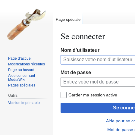
Page spéciale
Se connecter
Aller
Aller
Nom d’utilisateur
à
à
Page d’accueil
la
la
Modifications récentes
navigation
recherche
Page au hasard
Mot de passe
Aide concernant
MediaWiki
Pages spéciales
Garder ma session active
Outils
Version imprimable
Se conne
Aide pour se c
Mot de passe 