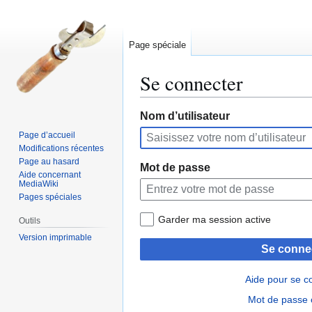
Page spéciale
Se connecter
Aller
Aller
Nom d’utilisateur
à
à
Page d’accueil
la
la
Modifications récentes
navigation
recherche
Page au hasard
Mot de passe
Aide concernant
MediaWiki
Pages spéciales
Garder ma session active
Outils
Version imprimable
Se conne
Aide pour se c
Mot de passe 