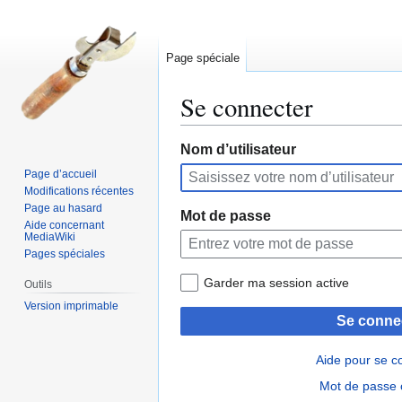
Page spéciale
Se connecter
Aller
Aller
Nom d’utilisateur
à
à
Page d’accueil
la
la
Modifications récentes
navigation
recherche
Page au hasard
Mot de passe
Aide concernant
MediaWiki
Pages spéciales
Garder ma session active
Outils
Version imprimable
Se conne
Aide pour se c
Mot de passe 