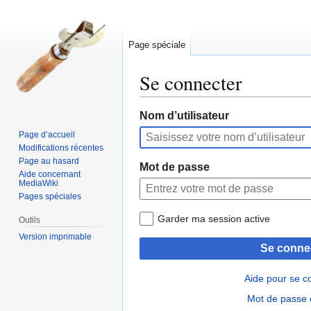
Page spéciale
Se connecter
Aller
Aller
Nom d’utilisateur
à
à
Page d’accueil
la
la
Modifications récentes
navigation
recherche
Page au hasard
Mot de passe
Aide concernant
MediaWiki
Pages spéciales
Garder ma session active
Outils
Version imprimable
Se conne
Aide pour se c
Mot de passe 