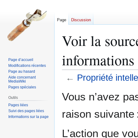
Page
Discussion
Voir la sourc
informations
Page d’accueil
Modifications récentes
Page au hasard
←
Propriété intel
Aide concernant
MediaWiki
Pages spéciales
Aller
Aller
Vous n’avez pas 
à
à
Outils
la
la
Pages liées
raison suivante 
Suivi des pages liées
navigation
recherche
Informations sur la page
L’action que vo