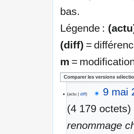
bas.
Légende :
(actu
(diff)
= différen
m
= modificatio
9
9 mai 
actu
diff
m
a
4 179 octets
i
2
0
renommage c
1
8