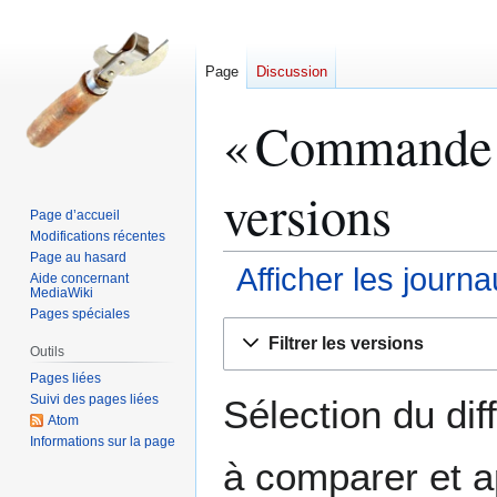
Page
Discussion
«
Commande 
versions
Page d’accueil
Modifications récentes
Page au hasard
Afficher les journ
Aide concernant
MediaWiki
Pages spéciales
Aller
Aller
Filtrer les versions
à
à
Outils
la
la
Pages liées
Suivi des pages liées
navigation
recherche
Sélection du dif
Atom
Informations sur la page
à comparer et a