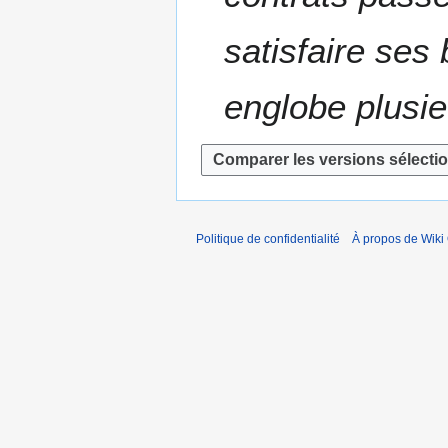
m
e
é
2
satisfaire ses 
d
0
e
1
s
englobe plusie
6
m
o
d
i
f
i
Politique de confidentialité
À propos de Wiki
c
a
t
i
o
n
s