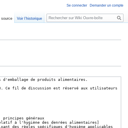
Se connecter
Demander un compte
R
e source
Voir l’historique
e
c
h
e
r
c
h
e
r