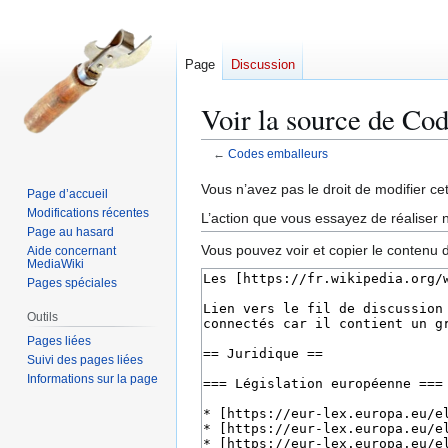
Page
Discussion
Voir la source de Co
←
Codes emballeurs
Aller
Aller
Vous n’avez pas le droit de modifier cet
Page d’accueil
à
à
Modifications récentes
L’action que vous essayez de réaliser n
la
la
Page au hasard
Vous pouvez voir et copier le contenu 
Aide concernant
navigation
recherche
MediaWiki
Pages spéciales
Outils
Pages liées
Suivi des pages liées
Informations sur la page