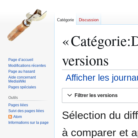
Catégorie
Discussion
«
Catégorie
:
versions
Page d’accueil
Modifications récentes
Page au hasard
Afficher les journ
Aide concernant
MediaWiki
Pages spéciales
Aller
Aller
Filtrer les versions
à
à
Outils
la
la
Pages liées
Suivi des pages liées
navigation
recherche
Sélection du dif
Atom
Informations sur la page
à comparer et a