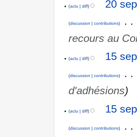
20 sep
b
actu
diff
r
e
2
discussion
contributions
0
recours au Con
1
7
1
15 sep
actu
diff
5
s
e
discussion
contributions
p
t
d'adhésions
e
m
15 sep
b
actu
diff
r
e
2
discussion
contributions
0