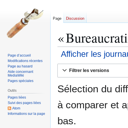
Page
Discussion
«
Bureaucrat
Afficher les journ
Page d’accueil
Modifications récentes
Aller
Aller
Page au hasard
Filtrer les versions
Aide concernant
à
à
MediaWiki
la
la
Pages spéciales
navigation
recherche
Sélection du dif
Outils
Pages liées
à comparer et a
Suivi des pages liées
Atom
Informations sur la page
bas.