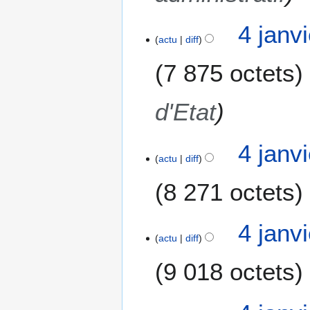
r
4 janv
2
actu
diff
0
1
7 875 octets
9
d'Etat
4 janv
actu
diff
8 271 octets
4 janv
actu
diff
9 018 octets