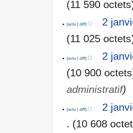
11 590 octets
n
v
i
2 janv
e
actu
diff
r
11 025 octets
2
0
1
2 janv
9
actu
diff
10 900 octets
administratif
2 janv
actu
diff
10 608 octe