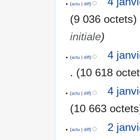
4 janv
actu
diff
9 036 octets
initiale
4 janv
actu
diff
10 618 octe
4 janv
actu
diff
10 663 octets
2
2 janv
actu
diff
j
a