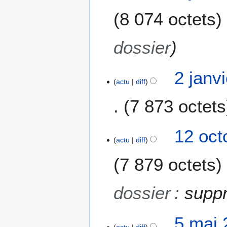
8 074 octets
dossier
2 janv
actu
diff
7 873 octets
A
1
12 oct
u
actu
diff
2
c
o
7 879 octets
u
c
n
t
r
o
dossier
:
suppr
é
b
s
r
u
5
5 mai 
e
m
actu
diff