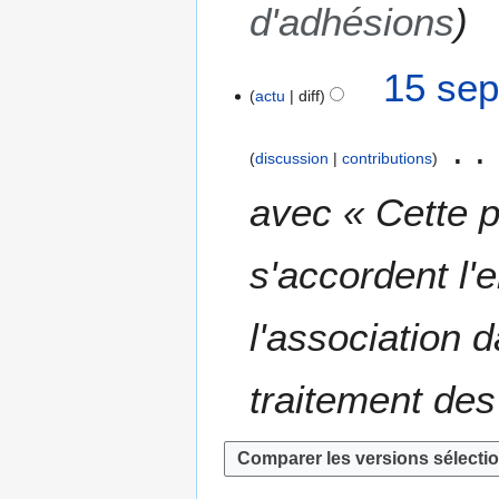
d'adhésions
1
7
15 sep
actu
diff
discussion
contributions
avec « Cette p
s'accordent l
l'association d
traitement des