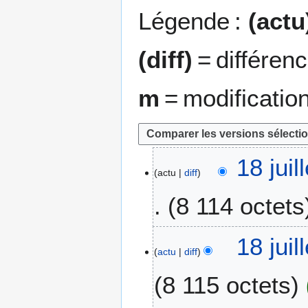
Légende :
(actu
(diff)
= différen
m
= modificatio
1
18 juil
actu
diff
8
j
8 114 octets
u
i
A
l
18 juil
u
l
actu
diff
c
e
8 115 octets
u
t
n
2
r