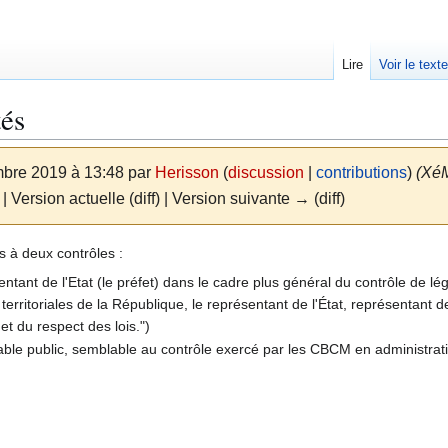
Lire
Voir le text
tés
mbre 2019 à 13:48 par
Herisson
(
discussion
|
contributions
)
(Xé
| Version actuelle (diff) | Version suivante → (diff)
 à deux contrôles :
entant de l'Etat (le préfet) dans le cadre plus général du contrôle de lég
tés territoriales de la République, le représentant de l'État, représen
et du respect des lois.")
table public, semblable au contrôle exercé par les CBCM en administrat