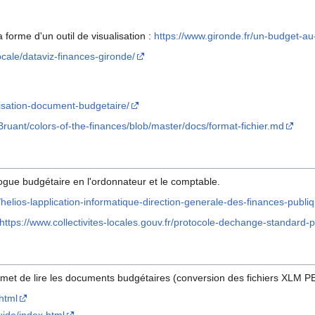
forme d'un outil de visualisation :
https://www.gironde.fr/un-budget-au-
ocale/dataviz-finances-gironde/
misation-document-budgetaire/
Bruant/colors-of-the-finances/blob/master/docs/format-fichier.md
logue budgétaire en l'ordonnateur et le comptable.
fr/helios-lapplication-informatique-direction-generale-des-finances-publ
https://www.collectivites-locales.gouv.fr/protocole-dechange-standard-
et de lire les documents budgétaires (conversion des fichiers XLM 
.html
uide/index.html