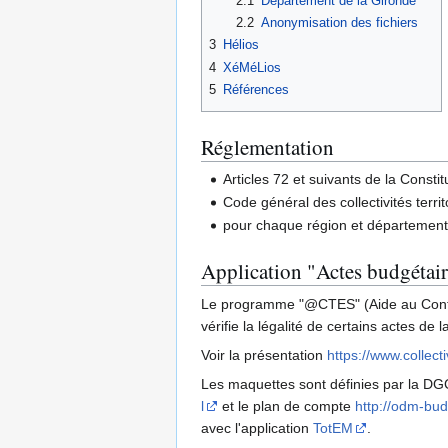
2.1
Département de la Gironde
2.2
Anonymisation des fichiers
3
Hélios
4
XéMéLios
5
Références
Réglementation
Articles 72 et suivants de la Constit
Code général des collectivités terri
pour chaque région et département 
Application "Actes budgétai
Le programme "@CTES" (Aide au Contrô
vérifie la légalité de certains actes de 
Voir la présentation
https://www.collecti
Les maquettes sont définies par la DG
l
et le plan de compte
http://odm-bu
avec l'application
TotEM
.