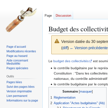
Page
Discussion
Budget des collectivi
Version datée du 30 septe
Page d’accueil
(
diff
)
← Version précédente
Modifications récentes
Page au hasard
Aller
Aller
Aide concernant
Le
budget des collectivités
est soumis
MediaWiki
à
à
le contrôle budgétaire par le représ
Pages spéciales
la
la
Constitution : "Dans les collectivi
navigation
recherche
Outils
nationaux, du contrôle administratif 
Pages liées
le contrôle budgétaire par le comp
Suivi des pages liées
Version imprimable
Sommaire
Lien permanent
1
Réglementation
Informations sur la page
2
Application "Actes budgétaires" (Ab)