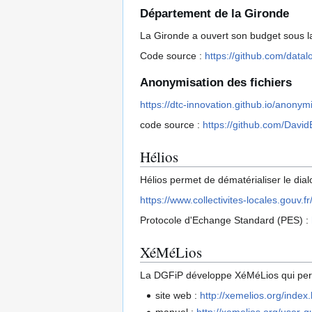
Département de la Gironde
La Gironde a ouvert son budget sous la 
Code source :
https://github.com/datal
Anonymisation des fichiers
https://dtc-innovation.github.io/anony
code source :
https://github.com/David
Hélios
Hélios permet de dématérialiser le dia
https://www.collectivites-locales.gouv.
Protocole d'Echange Standard (PES) :
XéMéLios
La DGFiP développe XéMéLios qui perm
site web :
http://xemelios.org/index
manuel :
http://xemelios.org/user-g