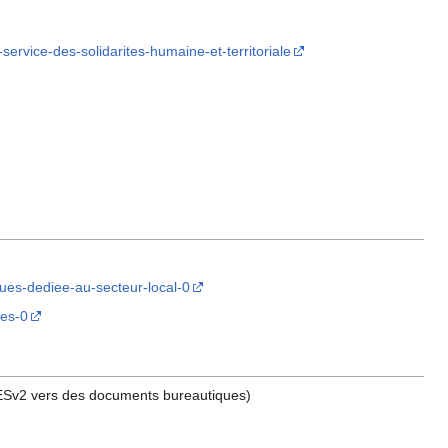
service-des-solidarites-humaine-et-territoriale
iques-dediee-au-secteur-local-0
pes-0
PESv2 vers des documents bureautiques)