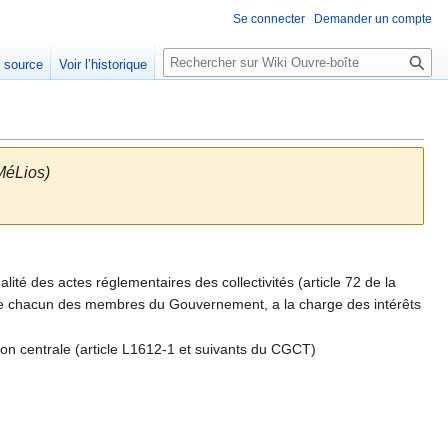
Se connecter
Demander un compte
R
e source
Voir l’historique
e
c
h
e
r
MéLios)
c
h
e
r
alité des actes réglementaires des collectivités (article 72 de la
tant de chacun des membres du Gouvernement, a la charge des intérêts
ion centrale (article L1612-1 et suivants du CGCT)