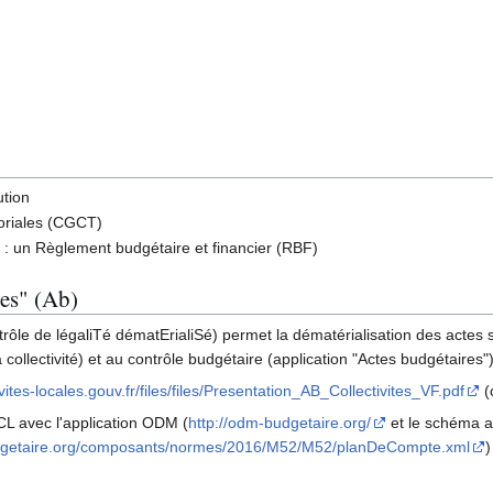
ution
toriales (CGCT)
: un Règlement budgétaire et financier (RBF)
res" (Ab)
le de légaliTé dématErialiSé) permet la dématérialisation des actes
la collectivité) et au contrôle budgétaire (application "Actes budgétaires"
vites-locales.gouv.fr/files/files/Presentation_AB_Collectivites_VF.pdf
(
CL avec l'application ODM (
http://odm-budgetaire.org/
et le schéma a
dgetaire.org/composants/normes/2016/M52/M52/planDeCompte.xml
)