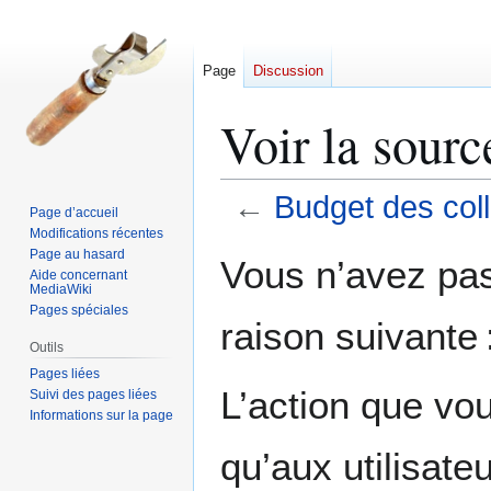
Page
Discussion
Voir la sourc
←
Budget des coll
Page d’accueil
Modifications récentes
Aller
Aller
Page au hasard
Vous n’avez pas 
Aide concernant
à
à
MediaWiki
la
la
Pages spéciales
raison suivante 
navigation
recherche
Outils
Pages liées
L’action que vo
Suivi des pages liées
Informations sur la page
qu’aux utilisate