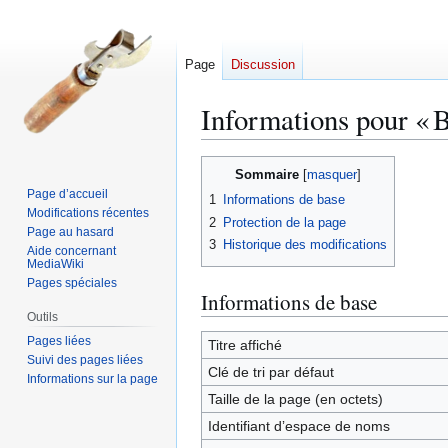
Page
Discussion
Informations pour « 
Aller
Aller
Sommaire
à
à
Page d’accueil
1
Informations de base
la
la
Modifications récentes
2
Protection de la page
navigation
recherche
Page au hasard
3
Historique des modifications
Aide concernant
MediaWiki
Pages spéciales
Informations de base
Outils
Pages liées
Titre affiché
Suivi des pages liées
Clé de tri par défaut
Informations sur la page
Taille de la page (en octets)
Identifiant dʼespace de noms