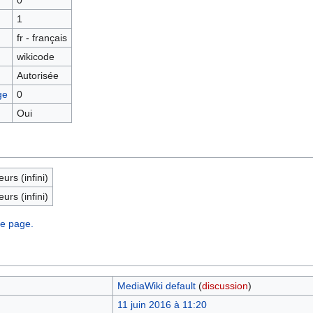
0
1
fr - français
wikicode
Autorisée
ge
0
Oui
eurs (infini)
eurs (infini)
te page.
MediaWiki default
(
discussion
)
11 juin 2016 à 11:20