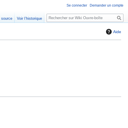
Se connecter
Demander un compte
R
e source
Voir l’historique
e
c
Aide
h
e
r
c
h
e
r