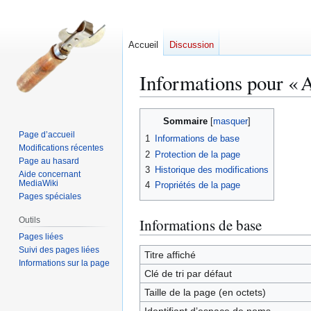
Accueil
Discussion
Informations pour « A
Aller
Aller
Sommaire
à
à
Page d’accueil
1
Informations de base
la
la
Modifications récentes
2
Protection de la page
navigation
recherche
Page au hasard
3
Historique des modifications
Aide concernant
MediaWiki
4
Propriétés de la page
Pages spéciales
Outils
Informations de base
Pages liées
Suivi des pages liées
Titre affiché
Informations sur la page
Clé de tri par défaut
Taille de la page (en octets)